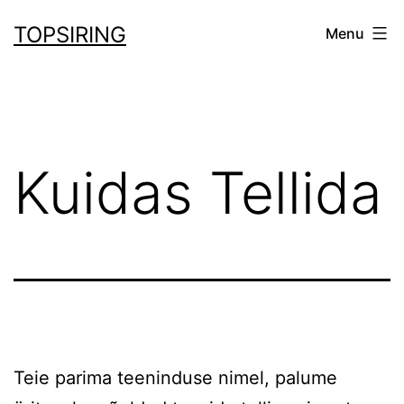
Skip
TOPSIRING
Menu
to
content
Kuidas Tellida
Teie parima teeninduse nimel, palume