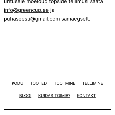
üritusele mõeldud topside tellimusi saata
info@greencup.ee
ja
puhaseesti@gmail.com
samaegselt.
KODU
TOOTED
TOOTMINE
TELLIMINE
BLOGI
KUIDAS TOIMIB?
KONTAKT